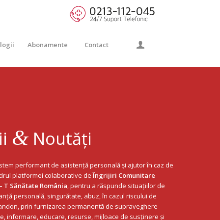
logii
Abonamente
Contact
&
ii
Noutăți
stem performant de asistență personală și ajutor în caz de
adrul platformei colaborative de
Îngrijiri Comunitare
 – T Sănătate România
, pentru a răspunde situațiilor de
anță personală, singurătate, abuz,
î
n cazul riscului de
bandon, prin furnizarea permanentă de supraveghere
e, informare, educare, resurse, mijloace de susținere și