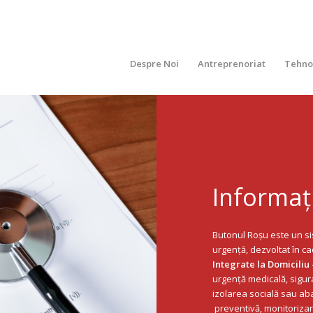
Despre Noi
Antreprenoriat
Tehno
Informaț
Butonul Roșu este un si
urgență, dezvoltat în c
Integrate la Domiciliu
urgență medicală, sigur
izolarea socială sau a
preventivă, monitorizar